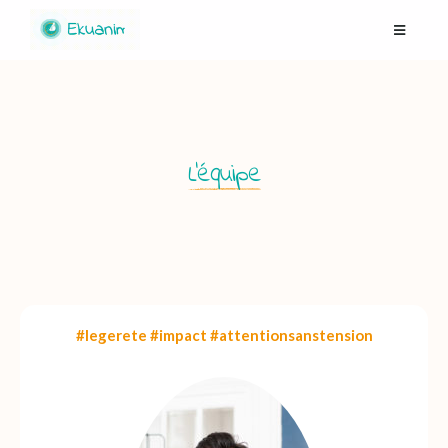
L’équipe
#legerete #impact #attentionsanstension